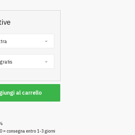
tive
iungi al carrello
0%
0 = consegna entro 1-3 giorni