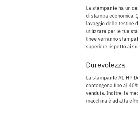
La stampante ha un desi
di stampa economica. Q
lavaggio delle testine d
utilizzare per le tue st
linee verranno stampate
superiore rispetto ai su
Durevolezza
La stampante A1 HP Des
contengono fino al 40% d
venduta. Inoltre, la ma
macchina è ad alta eff