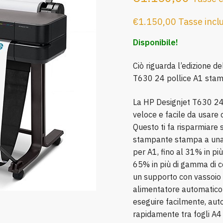
€
1.150,00
Tasse incl
Disponibile!
Ciò riguarda l’edizione d
T630 24 pollice A1 stam
La HP Designjet T630 24
veloce e facile da usare
Questo ti fa risparmiare 
stampante stampa a una 
per A1, fino al 31% in più
65% in più di gamma di co
un supporto con vassoio 
alimentatore automatico d
eseguire facilmente, au
rapidamente tra fogli A4 /