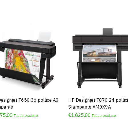
esignjet T650 36 pollice A0
HP Designjet T870 24 pollic
mpante
Stampante AM0X9A
575,00
€
1.825,00
Tasse escluse
Tasse escluse