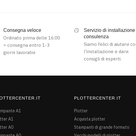
Consegna veloce
Servizio di installazione
consulenza
Ordinato prima delle 16.00
Siamo felici di aiutarvi c
= consegna entro 1-3
l'installazione e darvi
giorni lavorativi
consigli di esperti.
OTTERCENTER.IT
PLOTTERCENTER.IT
ampante A1
Plotter
tter A1
Acquista plotter
tter A0
Stampanti di grande formato
ampante A0
Vecchi modelli di plotter