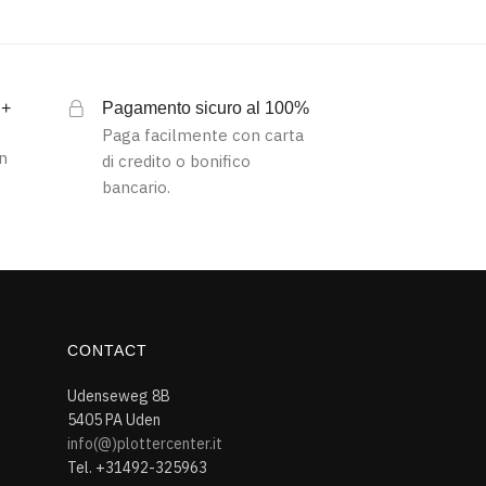
 +
Pagamento sicuro al 100%
Paga facilmente con carta
on
di credito o bonifico
bancario.
CONTACT
Udenseweg 8B
5405 PA Uden
info(@)plottercenter.it
Tel. +31492-325963