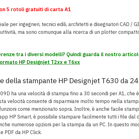
n 5 rotoli gratuiti di carta A1
le per ingegneri, tecnici edili, architetti e disegnatori CAD / 
ttività, ma sono comunque alla ricerca di un plotter compatto
erenze tra i diversi modelli? Quindi guarda il nostro artico
formato HP Designjet T2xx e T6xx
he della stampante HP Designjet T630 da 24 
9D ha una velocità di stampa fino a 30 secondi per A1, che è
ta velocità consente di risparmiare molto tempo nella stampa 
funzioni come menzionato sopra. Inoltre, è anche facile stamp
’app HP Smart, è possibile stampare facilmente tutti i file dal 
 anche numerose opzioni per la stampa da un PC. In questo m
ile PDF da HP Click.