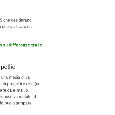
GIS che desiderano
 che sia facile da
lo su
differenze tra le
pollici
 una media di 76
di progetti e disegni.
are da e-mail o
dispositivo mobile al
odo puoi stampare