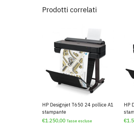
Prodotti correlati
HP Designjet T650 24 pollice A1
HP D
stampante
sta
€
1.250,00
€
1.
Tasse escluse