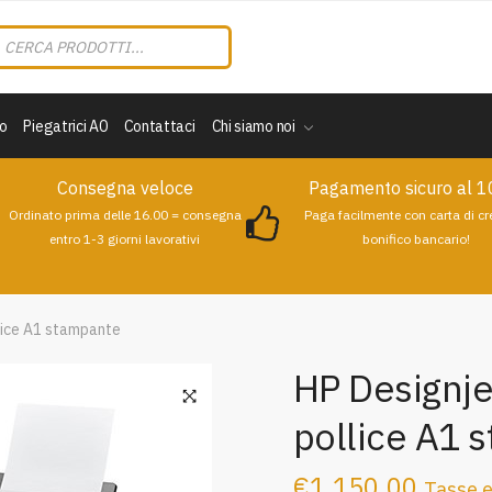
a
ti
to
Piegatrici A0
Contattaci
Chi siamo noi
Consegna veloce
Pagamento sicuro al 
Ordinato prima delle 16.00 = consegna
Paga facilmente con carta di cr
entro 1-3 giorni lavorativi
bonifico bancario!
lice A1 stampante
HP Designje
pollice A1 
€
1.150,00
Tasse e