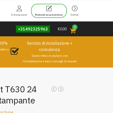
Il mio account
Richiedi un preventivo
Ordine
0
+31492325963
€0,00
100%
Servizio di installazione +
consulenza
edito o
Siamo felici di aiutarvi con
l'installazione e darvi consigli di esperti
t T630 24
stampante
scluse