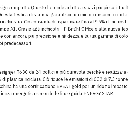
gn compatto. Questo lo rende adatto a spazi più piccoli. Inoltr
uesta testina di stampa garantisce un minor consumo di inchio
i inchiostro. Ciò consente di risparmiare fino al 95% di inchiostr
ampe A1. Grazie agli inchiostri HP Bright Office e alla nuova test
 con ancora più precisione e nitidezza e la tua gamma di colo
oi predecessori.
ignjet T630 da 24 pollici è più durevole perché è realizzata 
i plastica riciclata. Ciò riduce le emissioni di CO2 di 7,3 tonn
cchina ha una certificazione EPEAT gold per un ridotto impatto
icienza energetica secondo le linee guida ENERGY STAR.