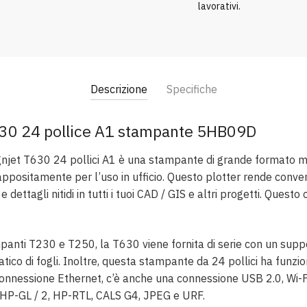
lavorativi.
quantità
Descrizione
Specifiche
630 24 pollice A1 stampante 5HB09D
njet T630 24 pollici A1 è una stampante di grande formato 
appositamente per l’uso in ufficio. Questo plotter rende conven
dettagli nitidi in tutti i tuoi CAD / GIS e altri progetti. Questo
mpanti T230 e T250, la T630 viene fornita di serie con un sup
ico di fogli. Inoltre, questa stampante da 24 pollici ha funzion
onnessione Ethernet, c’è anche una connessione USB 2.0, Wi-Fi
HP-GL / 2, HP-RTL, CALS G4, JPEG e URF.