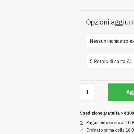
Opzioni aggiun
HP
Agg
Designjet
T630
24
Spedizione gratuita > €100
pollice
Pagamento sicuro al 10
A1
Ordinato prima delle 16.0
stampante