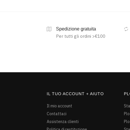
Spedizione gratuita
Per tutti gli ordini >€100
IL TUO ACCOUNT + AIUTO
PL
Il mio account
St
Contattaci
Plo
Assistenza clienti
Plo
Politica di restituzione
St