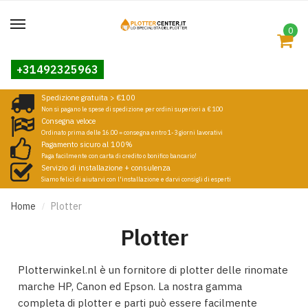
0
+31492325963
Spedizione gratuita > €100
Non si pagano le spese di spedizione per ordini superiori a € 100
Consegna veloce
Ordinato prima delle 16.00 = consegna entro 1-3 giorni lavorativi
Pagamento sicuro al 100%
Paga facilmente con carta di credito o bonifico bancario!
Servizio di installazione + consulenza
Siamo felici di aiutarvi con l'installazione e darvi consigli di esperti
Home
Plotter
/
Plotter
Plotterwinkel.nl è un fornitore di plotter delle rinomate
marche HP, Canon ed Epson. La nostra gamma
completa di plotter e parti può essere facilmente